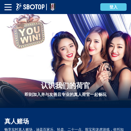
登入
认识我们的荷官
即刻加入并与友善且专业的真人荷官一起畅玩
真人赌场
畅享实时真人赌场，涵盖百家乐、轮盘、二十一点、骰宝和龙虎游戏，依托知