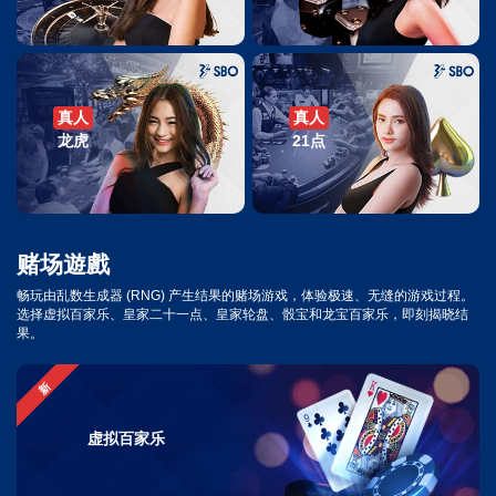
真人
真人
龙虎
21点
赌场遊戲
畅玩由乱数生成器 (RNG) 产生结果的赌场游戏，体验极速、无缝的游戏过程。
选择虚拟百家乐、皇家二十一点、皇家轮盘、骰宝和龙宝百家乐，即刻揭晓结
果。
新
虚拟百家乐