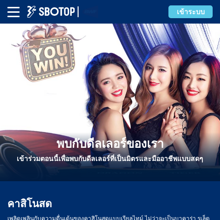
เข้าระบบ
พบกับดีลเลอร์ของเรา
เข้าร่วมตอนนี้เพื่อพบกับดีลเลอร์ที่เป็นมิตรและมืออาชีพแบบสดๆ
คาสิโนสด
เพลิดเพลินกับความตื่นเต้นของคาสิโนสดแบบเรียลไทม์ ไม่ว่าจะเป็นบาคาร่า รูเล็ต