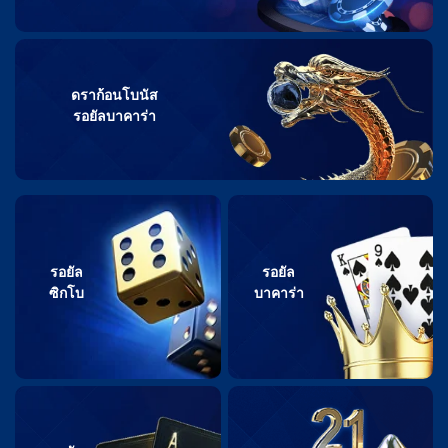
ดราก้อนโบนัส
รอยัลบาคาร่า
รอยัล
รอยัล
ซิกโบ
บาคาร่า