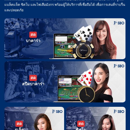
แบล็คแจ็ค ซิคโบ และไพ่เสือมังกร พร้อมผู้ให้บริการที่เชื่อถือได้ เพื่อการเล่นที่ราบรื่น
และปลอดภัย
สด
บาคาร่า
สด
สปีดบาคาร่า
สด
สด
รูเล็ต
ซิคโบ