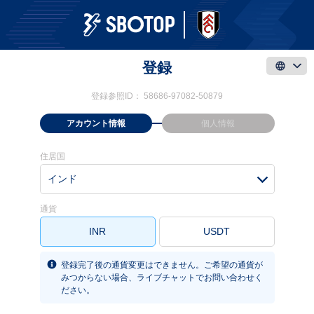
登録
登録参照ID：
58686-97082-50879
アカウント情報
個人情報
住居国
インド
通貨
INR
USDT
登録完了後の通貨変更はできません。ご希望の通貨が
みつからない場合、ライブチャットでお問い合わせく
ださい。